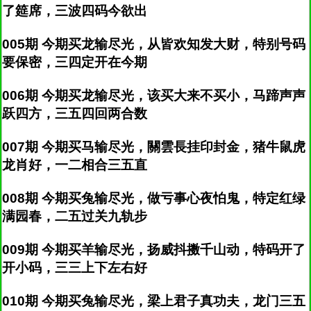
了筵席，三波四码今欲出
005期 今期买龙输尽光，从皆欢知发大财，特别号码
要保密，三四定开在今期
006期 今期买龙输尽光，该买大来不买小，马蹄声声
跃四方，三五四回两合数
007期 今期买马输尽光，關雲長挂印封金，猪牛鼠虎
龙肖好，一二相合三五直
008期 今期买兔输尽光，做亏事心夜怕鬼，特定红绿
满园春，二五过关九轨步
009期 今期买羊输尽光，扬威抖擞千山动，特码开了
开小码，三三上下左右好
010期 今期买兔输尽光，梁上君子真功夫，龙门三五