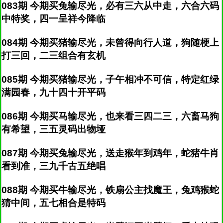
083期 今期买兔输尽光，必有三六从中走，六合六码
中特奖，四一呈祥今降临
084期 今期买猪输尽光，未曾得向行人道，狗随梗上
打三回，二三组合有玄机
085期 今期买猪输尽光，子午相冲不可信，特定红绿
满园春，九十四十开平码
086期 今期买马输尽光，也来看三四二三，六畜马狗
有希望，三五灵码出物垭
087期 今期买兔输尽光，送走猴年到鸡年，蛇猪牛肖
看到准，三九千古五绝唱
088期 今期买牛输尽光，铁扇公主找魔王，兔鸡猴蛇
猜中间，五七相合是特码