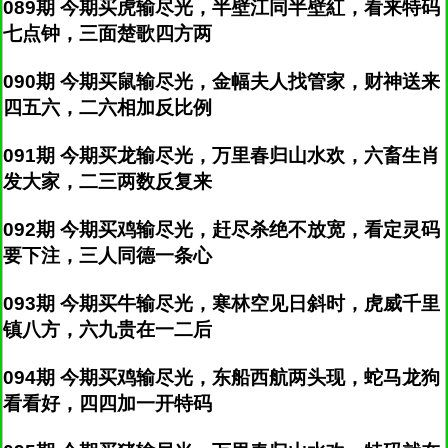
089期 今期买虎输尽光，半壁江同半壁紅，看来特码
七点钟，三面楚歌四方两
090期 今期买鼠输尽光，金幅夫人找管家，财神送来
四五六，二六相加反比例
091期 今期买龙输尽光，万里春归山水欢，六畜生肖
发大家，二三两数反复来
092期 今期买鸡输尽光，赶尽杀绝不放宽，看定灵码
要下注，三人同德一条心
093期 今期买牛输尽光，寒林空见日斜时，虎威千里
镇八方，六九贵在一二后
094期 今期买鸡输尽光，东船西航两头现，蛇马龙狗
看看好，四四加一开特码