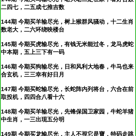
二四七，二五成七推吉数
144期 今期买羊输尽光，树上猴群风骚动，十二生肖
数老大，二六环绕映楼台
145期 今期买虎输尽光，有钱无米能过冬，龙马虎蛇
中本期，五上三下有一码
146期 今期买狗输尽光，日和风利大地春，牛马也来
合玄机，三三幸有好日月
147期 今期买蛇输尽光，长蛇阵内列将台，六合在前
取投机，四四合八看十六
148期 今期买羊输尽光，先锋保国卫家园，牛蛇羊猪
中生肖，一三出现五分明
149期 今期买龙输尽光，主人不視它是寶，特码走跳