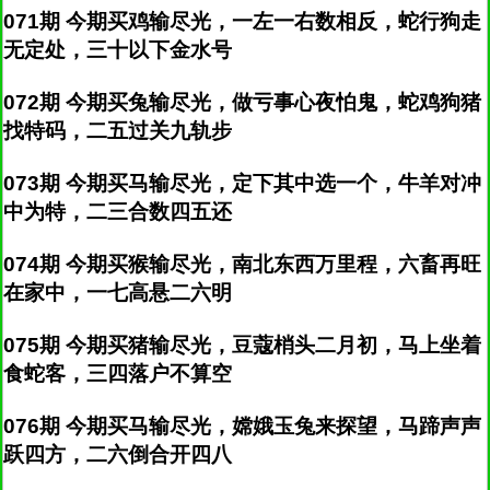
071期 今期买鸡输尽光，一左一右数相反，蛇行狗走
无定处，三十以下金水号
072期 今期买兔输尽光，做亏事心夜怕鬼，蛇鸡狗猪
找特码，二五过关九轨步
073期 今期买马输尽光，定下其中选一个，牛羊对冲
中为特，二三合数四五还
074期 今期买猴输尽光，南北东西万里程，六畜再旺
在家中，一七高悬二六明
075期 今期买猪输尽光，豆蔻梢头二月初，马上坐着
食蛇客，三四落户不算空
076期 今期买马输尽光，嫦娥玉兔来探望，马蹄声声
跃四方，二六倒合开四八