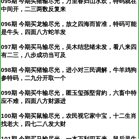
095期 今期买猪输尽光，万里春归山水欢，特码就在
中间开，二三两数反复来
096期 今期买龙输尽光，放之四海而皆准，特码可能
是牛头，四面八方蛇羊发
097期 今期买马输尽光，吴木结悲绪未发，看八来四
有二三，八步成功当可及
098期 今期买猪输尽光，进小对三民调解，牛羊鸡狗
参特码，二九分开取一个
099期 今期买牛输尽光，匿玉玺孫堅背約，六畜中特
应不难，四面八方财源进
100期 今期买鼠输尽光，农民视它家中宝，十二生肖
找老大，四七二八发大财
101期 今期买马输尽光，一本万利四五来，鼠后灵牛