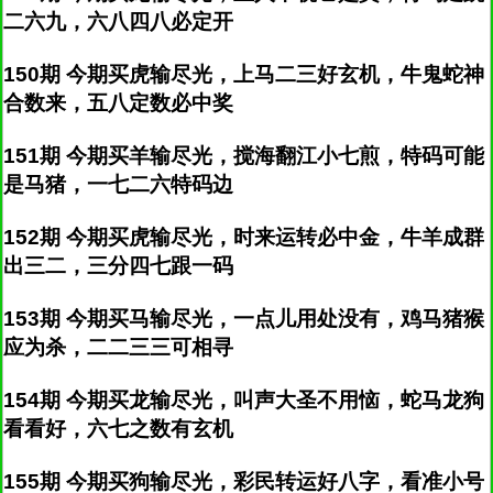
二六九，六八四八必定开
150期 今期买虎输尽光，上马二三好玄机，牛鬼蛇神
合数来，五八定数必中奖
151期 今期买羊输尽光，搅海翻江小七煎，特码可能
是马猪，一七二六特码边
152期 今期买虎输尽光，时来运转必中金，牛羊成群
出三二，三分四七跟一码
153期 今期买马输尽光，一点儿用处没有，鸡马猪猴
应为杀，二二三三可相寻
154期 今期买龙输尽光，叫声大圣不用恼，蛇马龙狗
看看好，六七之数有玄机
155期 今期买狗输尽光，彩民转运好八字，看准小号