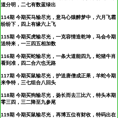
道分明，二七有数蓝绿出
114期 今期买马输尽光，意马心猿醉梦中，六月飞霜
纷纷下，四上有缘六上飞
115期 今期买虎输尽光，一克容情造乾坤，马会今期
送特来，一三四五相加数
116期 今期买蛇输尽光，一条大道能四九，蛇猪牛肖
看到准，四二合六也无路
117期 今期买鼠输尽光，护送唐僧成正果，羊蛇今期
来争特，三七组合八回头
118期 今期买狗输尽光，扬长而去三比六，特头本期
零三四，三二降至九参尾
119期 今期买鼠输尽光，再博五位有财收，特码出在