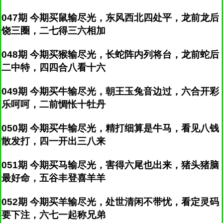
047期 今期买鼠输尽光，东风西北四处平，龙前龙后
饶三圈，二七得三六相加
048期 今期买猴输尽光，长蛇阵内列将台，龙前蛇后
二中特，四四合八看十六
049期 今期买牛输尽光，朝王玉兔音边过，六合开彩
乐呵呵，二前惆怅十牡丹
050期 今期买牛输尽光，精打细算是牛马，看见八钱
散发打，四一开出三八来
051期 今期买马输尽光，害得六尾也出来，猪头猪脑
最好命，五谷丰登喜羊羊
052期 今期买羊输尽光，处世清闲不带忧，看定灵码
要下注，六七一起称兄弟