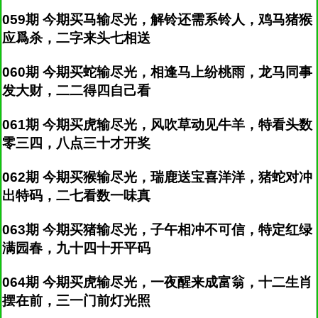
059期 今期买马输尽光，解铃还需系铃人，鸡马猪猴
应爲杀，二字来头七相送
060期 今期买蛇输尽光，相逢马上纷桃雨，龙马同事
发大财，二二得四自己看
061期 今期买虎输尽光，风吹草动见牛羊，特看头数
零三四，八点三十才开奖
062期 今期买猴输尽光，瑞鹿送宝喜洋洋，猪蛇对冲
出特码，二七看数一味真
063期 今期买猪输尽光，子午相冲不可信，特定红绿
满园春，九十四十开平码
064期 今期买虎输尽光，一夜醒来成富翁，十二生肖
摆在前，三一门前灯光照