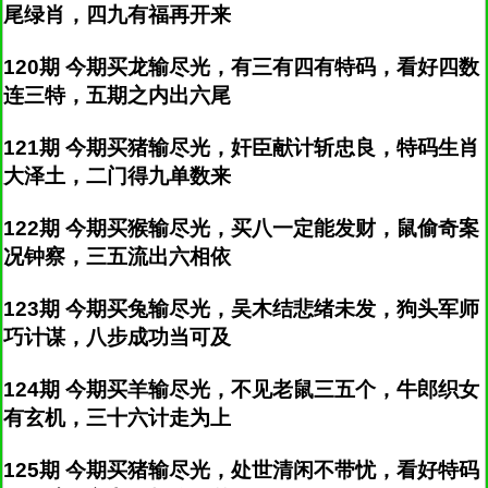
尾绿肖，四九有福再开来
120期 今期买龙输尽光，有三有四有特码，看好四数
连三特，五期之内出六尾
121期 今期买猪输尽光，奸臣献计斩忠良，特码生肖
大泽土，二门得九单数来
122期 今期买猴输尽光，买八一定能发财，鼠偷奇案
况钟察，三五流出六相依
123期 今期买兔输尽光，吴木结悲绪未发，狗头军师
巧计谋，八步成功当可及
124期 今期买羊输尽光，不见老鼠三五个，牛郎织女
有玄机，三十六计走为上
125期 今期买猪输尽光，处世清闲不带忧，看好特码