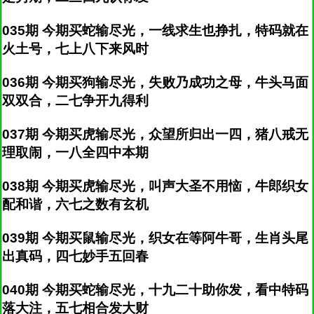
035期 今期买蛇输尽光，一线求生也挣扎，特码就在
火土号，七上八下来风时
036期 今期买狗输尽光，失败乃成功之母，牛头马面
双双合，二七争开九得利
037期 今期买虎输尽光，众望所归出一四，猪八戒无
理取闹，一八全四中本期
038期 今期买虎输尽光，叫声大圣不用恼，牛郎织女
配和谐，六七之数有玄机
039期 今期买鼠输尽光，织女在等阿牛哥，生肖头尾
出真码，四七妙手五回春
040期 今期买蛇输尽光，十九二十助你发，看中特码
落大注，五七相合发大财