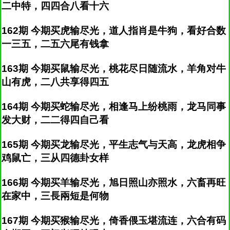
二中特，四四合八看十六
162期 今期买虎输尽光，道人指肖是牛狗，看好合数
一三五，二五六尾有钱拿
163期 今期买鼠输尽光，桃花尽日随流水，羊角对牛
山有虎，二八共享得四五
164期 今期买蛇输尽光，相逢马上纷桃雨，龙马同事
发大财，二二得四自己看
165期 今期买龙输尽光，平生志气与天高，龙虎相争
鸡鼠亡，三从四德卦女样
166期 今期买羊输尽光，旭日照山亦照水，六畜再旺
在家中，三長兩短是何物
167期 今期买猴输尽光，倚香偎玉堪流连，六合有码