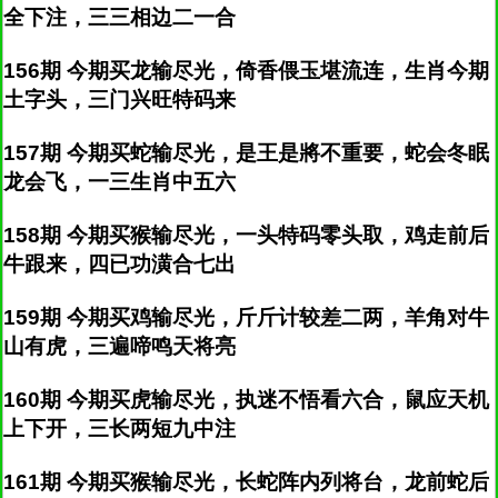
全下注，三三相边二一合
156期 今期买龙输尽光，倚香偎玉堪流连，生肖今期
土字头，三门兴旺特码来
157期 今期买蛇输尽光，是王是將不重要，蛇会冬眠
龙会飞，一三生肖中五六
158期 今期买猴输尽光，一头特码零头取，鸡走前后
牛跟来，四已功潢合七出
159期 今期买鸡输尽光，斤斤计较差二两，羊角对牛
山有虎，三遍啼鸣天将亮
160期 今期买虎输尽光，执迷不悟看六合，鼠应天机
上下开，三长两短九中注
161期 今期买猴输尽光，长蛇阵内列将台，龙前蛇后