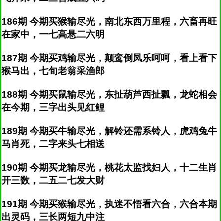
186期 今期买猴输尽光，南北东西万里程，六畜再旺
在家中，一七高悬二六明
187期 今期买鸡输尽光，颠鸾倒凤乐呵呵，看上看下
猴马出，七旬老翁采渔郎
188期 今期买鼠输尽光，东扯葫芦西扯瓢，龙蛇相会
在今期，三字出头见红鲤
189期 今期买牛输尽光，解铃还需系铃人，虎鸡兔牛
马肖死，二字来头七相送
190期 今期买龙输尽光，桃花太监找妇人，十二生肖
开三数，二五二七发大财
191期 今期买猴输尽光，执迷不悟看六合，六合本期
出灵码，三长两短九中注