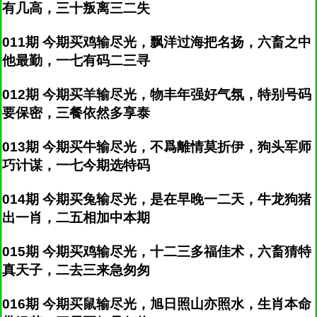
有几高，三十叛离三二失
011期 今期买鸡输尽光，飘洋过海把名扬，六畜之中
他最勤，一七有码二三寻
012期 今期买羊输尽光，物丰年强好气氛，特别号码
要保密，三餐依然多享泰
013期 今期买牛输尽光，不爲離情莫折伊，狗头军师
巧计谋，一七今期选特码
014期 今期买兔输尽光，是在早晚一二天，牛龙狗猪
出一肖，二五相加中本期
015期 今期买鸡输尽光，十二三多福佳术，六畜猜特
真天子，二去三来急匆匆
016期 今期买鼠输尽光，旭日照山亦照水，生肖本命