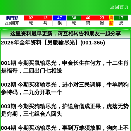
返回首页
这里资料最早更新，请互相转告和朋友一起分享
2026年全年资料【另版输尽光】(001-365)
001期 今期买鼠输尽光，申金长生在何方，十二生肖
是福哥，二四出门七相送
002期 今期买猪输尽光，进小对三民调解，牛羊鸡狗
参特码，二九分开取一个
003期 今期买狗输尽光，护送唐僧成正果，虎落无势
是穷期，三七组合八回头
004期 今期买鸡输尽光，事到万难须放胆，狗肉上不