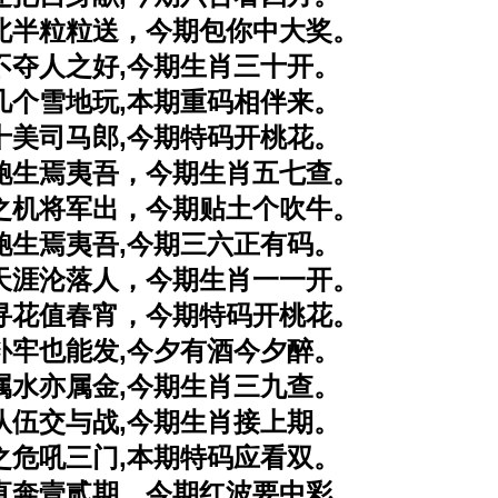
辰北半粒粒送，今期包你中大奖。
子不夺人之好,今期生肖三十开。
童几个雪地玩,本期重码相伴来。
全十美司马郎,今期特码开桃花。
雷鲍生焉夷吾，今期生肖五七查。
字之机将军出，今期贴土个吹牛。
雷鲍生焉夷吾,今期三六正有码。
是天涯沦落人，今期生肖一一开。
柳寻花值春宵，今期特码开桃花。
羊补牢也能发,今夕有酒今夕醉。
土属水亦属金,今期生肖三九查。
开队伍交与战,今期生肖接上期。
人之危吼三门,本期特码应看双。
钱直奔壹贰期，今期红波要中彩。