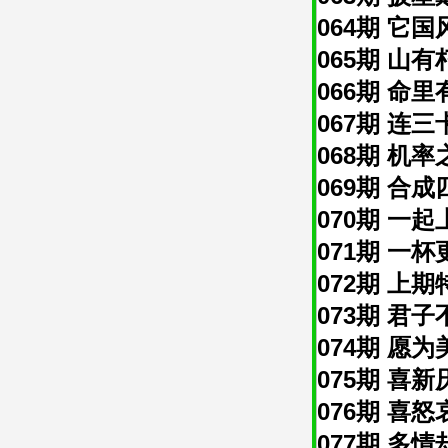
064期 它
065期 山
066期 命
067期 连
068期 机
069期 合
070期 一
071期 一
072期 上
073期 君
074期 愿
075期 喜
076期 喜
077期 多