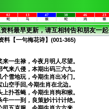
里资料最早更新，请互相转告和朋友一起
资料【一句梅花诗】(001-365)
取奖来一生禄，今夜月明人尽望。
风邪气来八侵，本期出码三六九。
童几个雪地玩，今期生肖出冷门。
入宝山空手回,今期生肖在北边。
虎头上扑苍蝇，今期生肖狗和猴。
鸡杀牛一一到，良策妙计计计绝。
技公司五克服，今期生肖六六来。