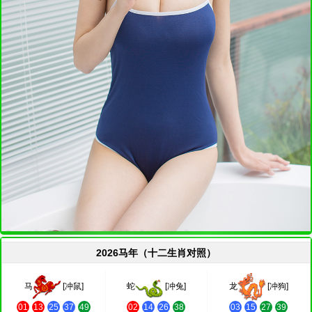
2026马年（十二生肖对照）
马
[冲鼠]
蛇
[冲兔]
龙
[冲狗]
01
13
25
37
49
02
14
26
38
03
15
27
39