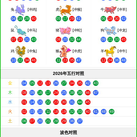
兔
[冲鸡]
虎
[冲猴]
牛
[冲羊]
04
16
28
40
05
17
29
41
06
18
30
42
鼠
[冲马]
猪
[冲蛇]
狗
[冲龙]
07
19
31
43
08
20
32
44
09
21
33
45
鸡
[冲兔]
猴
[冲虎]
羊
[冲牛]
10
22
34
46
11
23
35
47
12
24
36
48
2026年五行对照
金
04
05
12
13
26
27
34
35
42
43
木
08
09
16
17
24
25
38
39
46
47
水
01
14
15
22
23
30
31
44
45
火
02
03
10
11
18
19
32
33
40
41
48
49
土
06
07
20
21
28
29
36
37
波色对照