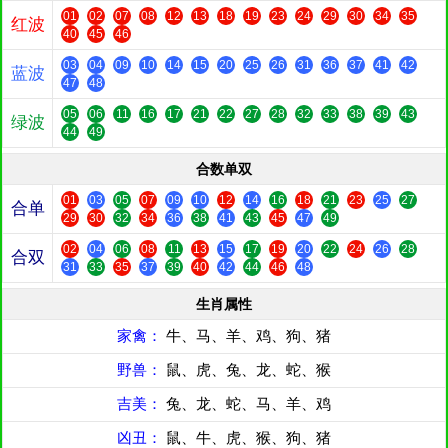
01
02
07
08
12
13
18
19
23
24
29
30
34
35
红波
40
45
46
03
04
09
10
14
15
20
25
26
31
36
37
41
42
蓝波
47
48
05
06
11
16
17
21
22
27
28
32
33
38
39
43
绿波
44
49
合数单双
01
03
05
07
09
10
12
14
16
18
21
23
25
27
合单
29
30
32
34
36
38
41
43
45
47
49
02
04
06
08
11
13
15
17
19
20
22
24
26
28
合双
31
33
35
37
39
40
42
44
46
48
生肖属性
家禽：
牛、马、羊、鸡、狗、猪
野兽：
鼠、虎、兔、龙、蛇、猴
吉美：
兔、龙、蛇、马、羊、鸡
凶丑：
鼠、牛、虎、猴、狗、猪