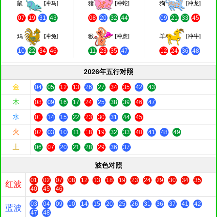
鼠
[冲马]
猪
[冲蛇]
狗
[冲龙]
07
19
31
43
08
20
32
44
09
21
33
45
鸡
[冲兔]
猴
[冲虎]
羊
[冲牛]
10
22
34
46
11
23
35
47
12
24
36
48
2026年五行对照
金
04
05
12
13
26
27
34
35
42
43
木
08
09
16
17
24
25
38
39
46
47
水
01
14
15
22
23
30
31
44
45
火
02
03
10
11
18
19
32
33
40
41
48
49
土
06
07
20
21
28
29
36
37
波色对照
01
02
07
08
12
13
18
19
23
24
29
30
34
35
红波
40
45
46
03
04
09
10
14
15
20
25
26
31
36
37
41
42
蓝波
47
48