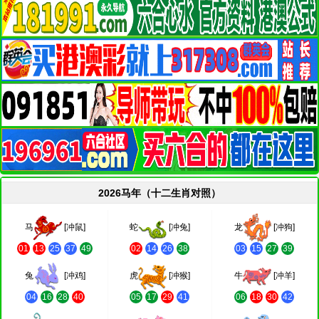
2026马年（十二生肖对照）
马
[冲鼠]
蛇
[冲兔]
龙
[冲狗]
01
13
25
37
49
02
14
26
38
03
15
27
39
兔
[冲鸡]
虎
[冲猴]
牛
[冲羊]
04
16
28
40
05
17
29
41
06
18
30
42