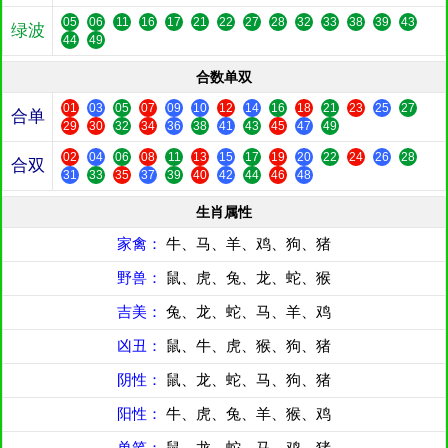
05
06
11
16
17
21
22
27
28
32
33
38
39
43
绿波
44
49
合数单双
01
03
05
07
09
10
12
14
16
18
21
23
25
27
合单
29
30
32
34
36
38
41
43
45
47
49
02
04
06
08
11
13
15
17
19
20
22
24
26
28
合双
31
33
35
37
39
40
42
44
46
48
生肖属性
家禽：
牛、马、羊、鸡、狗、猪
野兽：
鼠、虎、兔、龙、蛇、猴
吉美：
兔、龙、蛇、马、羊、鸡
凶丑：
鼠、牛、虎、猴、狗、猪
阴性：
鼠、龙、蛇、马、狗、猪
阳性：
牛、虎、兔、羊、猴、鸡
单笔：
鼠、龙、蛇、马、鸡、猪