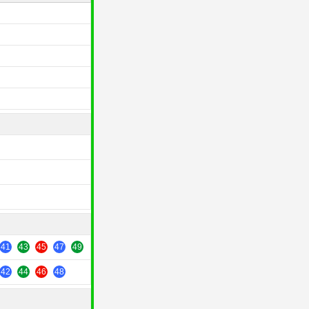
41
43
45
47
49
42
44
46
48