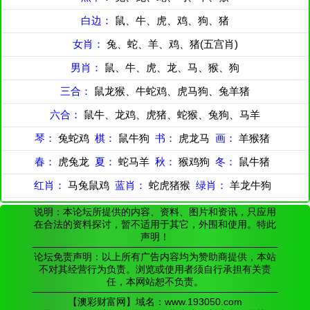
白边：
鼠、牛、虎、鸡、狗、猪
女肖：
兔、蛇、羊、鸡、猪(五宫肖)
男肖：
鼠、牛、虎、龙、马、猴、狗
三合：
鼠龙猴、牛蛇鸡、虎马狗、兔羊猪
六合：
鼠牛、龙鸡、虎猪、蛇猴、兔狗、马羊
琴：
兔蛇鸡
棋：
鼠牛狗
书：
虎龙马
画：
羊猴猪
春：
虎兔龙
夏：
蛇马羊
秋：
猴鸡狗
冬：
鼠牛猪
红肖：
马兔鼠鸡
蓝肖：
蛇虎猪猴
绿肖：
羊龙牛狗
说明：本论坛所提供的内容、资料、图片和资讯，只应用
在合法的资料探讨，暂不适用于其它，外围和使用。特此
声明！
论坛免责声明：以上所有广告内容均为赞助商提供，本站
不对其经营行为负责。浏览或使用者须自行承担有关责
任，本网站恕不负责。
【澳彩财富网】域名：www.193050.com