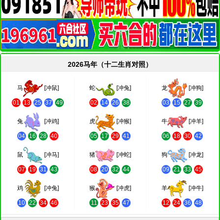
2026马年（十二生肖对照）
马
[冲鼠]
蛇
[冲兔]
龙
[冲狗]
01
13
25
37
49
02
14
26
38
03
15
27
39
兔
[冲鸡]
虎
[冲猴]
牛
[冲羊]
04
16
28
40
05
17
29
41
06
18
30
42
鼠
[冲马]
猪
[冲蛇]
狗
[冲龙]
07
19
31
43
08
20
32
44
09
21
33
45
鸡
[冲兔]
猴
[冲虎]
羊
[冲牛]
10
22
34
46
11
23
35
47
12
24
36
48