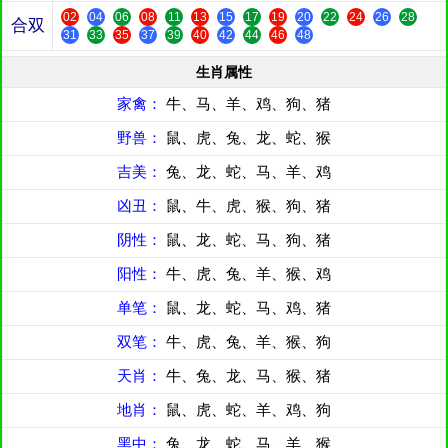
02
04
06
08
11
13
15
17
19
20
22
24
26
28
合双
31
33
35
37
39
40
42
44
46
48
生肖属性
家禽：
牛、马、羊、鸡、狗、猪
野兽：
鼠、虎、兔、龙、蛇、猴
吉美：
兔、龙、蛇、马、羊、鸡
凶丑：
鼠、牛、虎、猴、狗、猪
阴性：
鼠、龙、蛇、马、狗、猪
阳性：
牛、虎、兔、羊、猴、鸡
单笔：
鼠、龙、蛇、马、鸡、猪
双笔：
牛、虎、兔、羊、猴、狗
天肖：
牛、兔、龙、马、猴、猪
地肖：
鼠、虎、蛇、羊、鸡、狗
黑中：
兔、龙、蛇、马、羊、猴