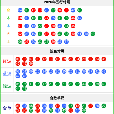
2026年五行对照
金
04
05
12
13
26
27
34
35
42
43
木
08
09
16
17
24
25
38
39
46
47
水
01
14
15
22
23
30
31
44
45
火
02
03
10
11
18
19
32
33
40
41
48
49
土
06
07
20
21
28
29
36
37
波色对照
01
02
07
08
12
13
18
19
23
24
29
30
34
35
红波
40
45
46
03
04
09
10
14
15
20
25
26
31
36
37
41
42
蓝波
47
48
05
06
11
16
17
21
22
27
28
32
33
38
39
43
绿波
44
49
合数单双
01
03
05
07
09
10
12
14
16
18
21
23
25
27
合单
29
30
32
34
36
38
41
43
45
47
49